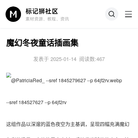
魔幻冬夜童话插画集
发表于 2025-01-14
阅读数:467
--sref 184527627 --p 64jf2rv
这组作品以深邃的蓝色夜空为主基调，呈现四幅充满魔幻