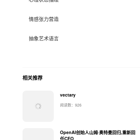
情感张力营造
抽象艺术语言
相关推荐
vectary
阅读数：926
OpenAI创始人山姆·奥特曼回归,重新回
任CEO