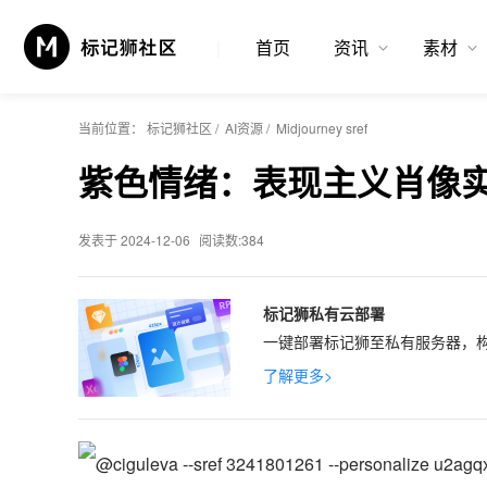
首页
资讯
素材
当前位置：
标记狮社区
/
AI资源
/
Midjourney sref
紫色情绪：表现主义肖像
发表于 2024-12-06
阅读数:384
标记狮私有云部署
一键部署标记狮至私有服务器，构
了解更多>