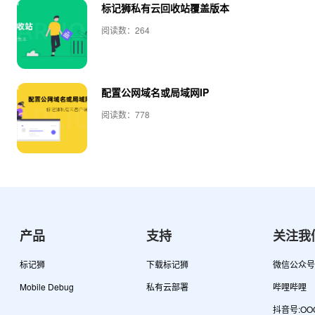
标记狮私有云回收站覆盖版本
阅读数：264
配置公网域名或局域网IP
阅读数：778
产品
支持
关注我
标记狮
下载标记狮
微信公众号
Mobile Debug
私有云部署
哔哩哔哩
抖音号:OOO