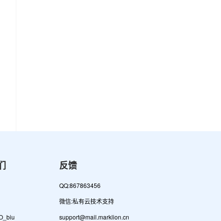
们
反馈
QQ:867863456
微信:私有云技术支持
_biu
support
@
mail.mar
klion.
cn