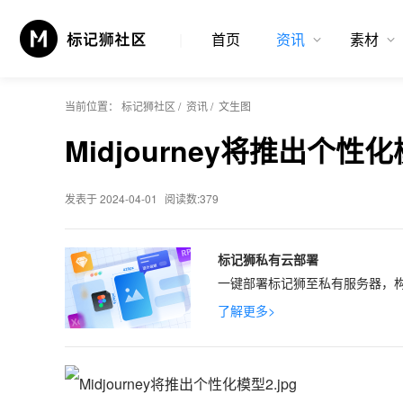
首页
资讯
素材
当前位置：
标记狮社区
/
资讯
/
文生图
Midjourney将推出
发表于 2024-04-01
阅读数:379
标记狮私有云部署
一键部署标记狮至私有服务器，构
了解更多>