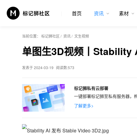
首页
资讯
素材
当前位置：
标记狮社区
/
资讯
/
文生视频
单图生3D视频丨Stability A
发表于 2024-03-19
阅读数:573
标记狮私有云部署
一键部署标记狮至私有服务器，构
了解更多>