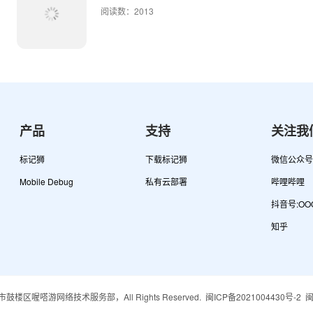
阅读数：2013
产品
支持
关注我
标记狮
下载标记狮
微信公众号
Mobile Debug
私有云部署
哔哩哔哩
抖音号:OOO
知乎
026 福州市鼓楼区喔嗒游网络技术服务部
，All Rights Reserved.
闽ICP备2021004430号-2
闽