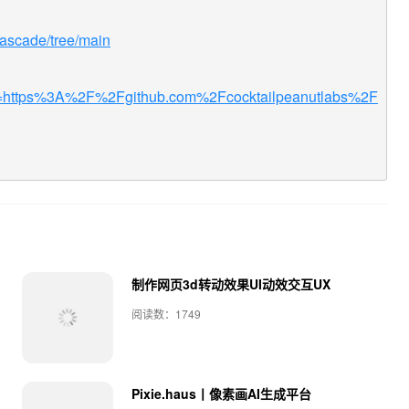
-cascade/tree/main
?uri=https%3A%2F%2Fgithub.com%2Fcocktailpeanutlabs%2F
制作网页3d转动效果UI动效交互UX
阅读数：1749
Pixie.haus丨像素画AI生成平台