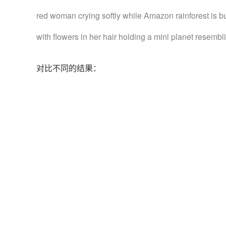
red woman crying softly while Amazon rainforest is bu
with flowers in her hair holding a mini planet resembl
对比不同的结果：