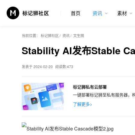
首页
资讯
素材
当前位置：
标记狮社区
/
资讯
/
文生图
Stability AI发布Stab
发表于 2024-02-20
阅读数:473
标记狮私有云部署
一键部署标记狮至私有服务器，构
了解更多>