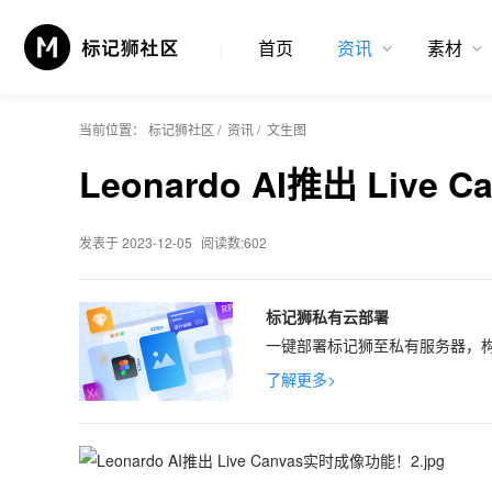
首页
资讯
素材
当前位置：
标记狮社区
/
资讯
/
文生图
Leonardo AI推出 Liv
发表于 2023-12-05
阅读数:602
标记狮私有云部署
一键部署标记狮至私有服务器，构
了解更多>