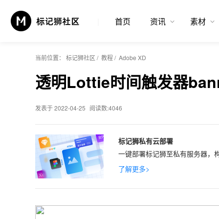
首页
资讯
素材
当前位置：
标记狮社区
/
教程
/
Adobe XD
透明Lottie时间触发器ba
发表于 2022-04-25
阅读数:4046
标记狮私有云部署
一键部署标记狮至私有服务器，构
了解更多>