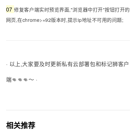
05
修复
iOS15实时预览停留在"实时预览模块初始化
中"的问题;
06
修复私有云WEB端从首页消息模块点击进入评论无
法呼起评论列表的问题;
07
修复客户端实时预览界面,"浏览器中打开"按钮打开的
网页,在chrome>=92版本时,提示ip地址不可用的问题;
· 以上,大家要及时更新私有云部署包和标记狮客户